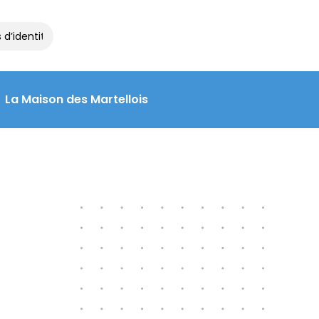
d’identité et de voyage à la Maison des Martellois : contactez le 
La Maison des Martellois