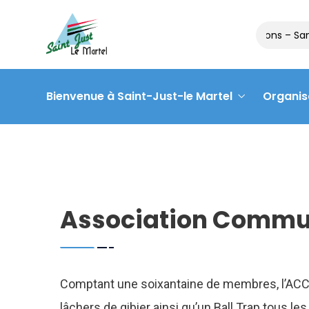
Matinée des associations – Sam
Bienvenue à Saint-Just-le Martel
Organis
Association Commu
Comptant une soixantaine de membres, l’ACCA
lâchers de gibier ainsi qu’un Ball Trap tous les