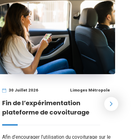
29
30 Juillet 2026
Limoges Métropole
Men
Fin de l’expérimentation
se
plateforme de covoiturage
Les 
Afin d’encourager l’utilisation du covoiturage sur le
vaca