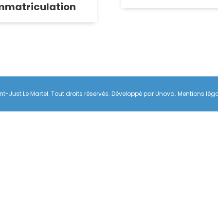
mmatriculation
nt-Just Le Martel. Tout droits réservés. Développé par
Unova
.
Mentions lég