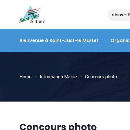
Matinée des associations – S
Bienvenue à Saint-Just-le Martel
Organis
Home
Information Mairie
Concours photo
Concours photo