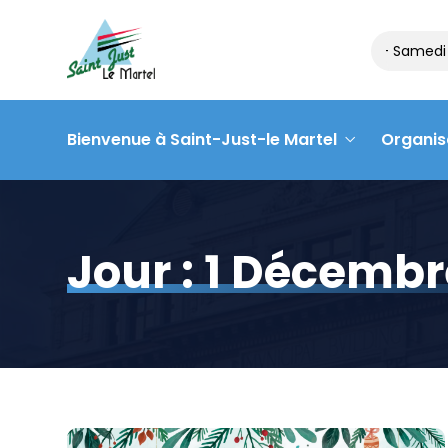
Matinée des associations – Samedi 
Bienvenue à Saint-Just-le Martel
Organis
Jour :
1 Décembr