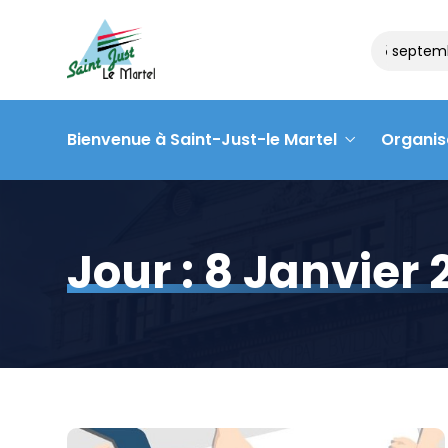
Matinée des associations – Samedi 5 septemb
Bienvenue à Saint-Just-le Martel
Organis
Jour :
8 Janvier 