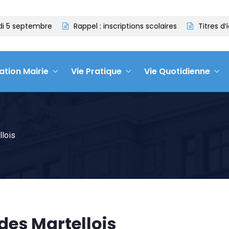
 5 septembre
Rappel : inscriptions scolaires
Titres d’id
ation Mairie
Vie Pratique
Vie Quotidienne
llois
des Martellois