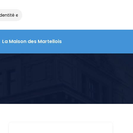
entité et de voyage à la Maison des Martellois : contactez le 05 5
La Maison des Martellois