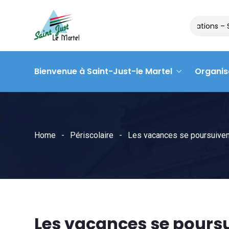
Matinée des associations – Samedi
Bienvenue à Saint-Just-le Martel
Organis
Home
Périscolaire
Les vacances se poursuiven
Les vacances se poursu