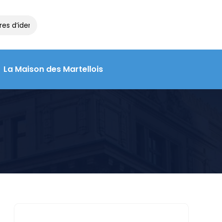
dentité et de voyage à la Maison des Martellois : contactez le 05 
La Maison des Martellois