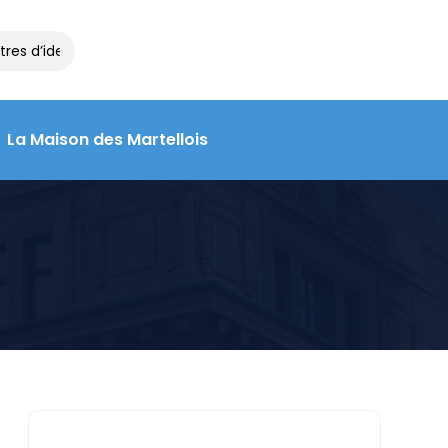
res d’identité et de voyage à la Maison des Martellois : contactez
La Maison des Martellois