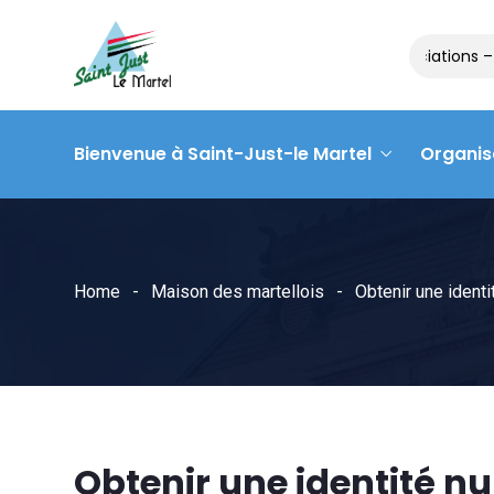
Matinée des associations – 
Bienvenue à Saint-Just-le Martel
Organis
Home
Maison des martellois
Obtenir une identi
Obtenir une identité nu