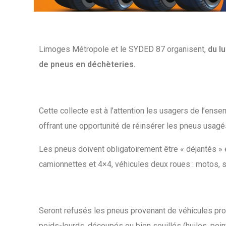
Limoges Métropole et le SYDED 87 organisent,
du l
de pneus en déchèteries.
Cette collecte est à l’attention les usagers de l’en
offrant une opportunité de réinsérer les pneus usagés
Les pneus doivent obligatoirement être « déjantés » e
camionnettes et 4×4, véhicules deux roues : motos, sc
Seront refusés les pneus provenant de véhicules prof
poids-lourds, découpés ou bien souillés (huiles, pein