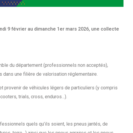
undi 9 février au dimanche 1er mars 2026, une collecte
semble du département (professionnels non acceptés),
 dans une filière de valorisation réglementaire.
t provenir de véhicules légers de particuliers (y compris
ooters, trials, cross, enduros…).
essionnels quels qu’ils soient, les pneus jantés, de
tures, terre…) ainsi que les pneus agraires et les pneus