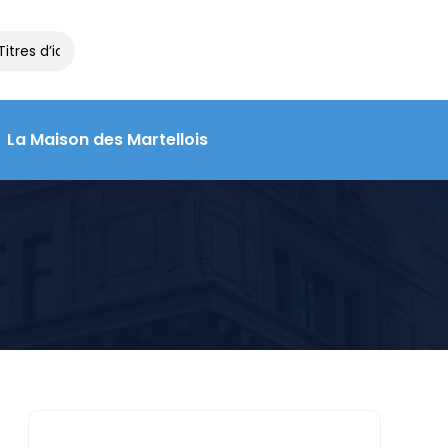
res d’identité et de voyage à la Maison des Martellois : contactez 
La Maison des Martellois