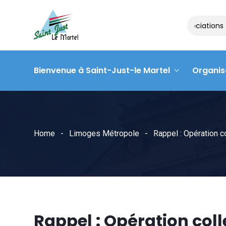
Matinée des associations – 
Bienvenue à Saint-Just-le Martel
Organis
Home
Limoges Métropole
Rappel : Opération c
Rappel : Opération col