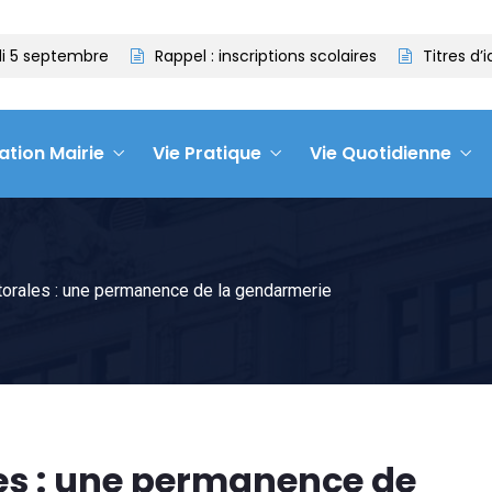
5 septembre
Rappel : inscriptions scolaires
Titres d’ide
ation Mairie
Vie Pratique
Vie Quotidienne
torales : une permanence de la gendarmerie
es : une permanence de