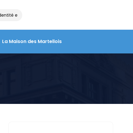
ntité et de voyage à la Maison des Martellois : contactez le 05 55
La Maison des Martellois