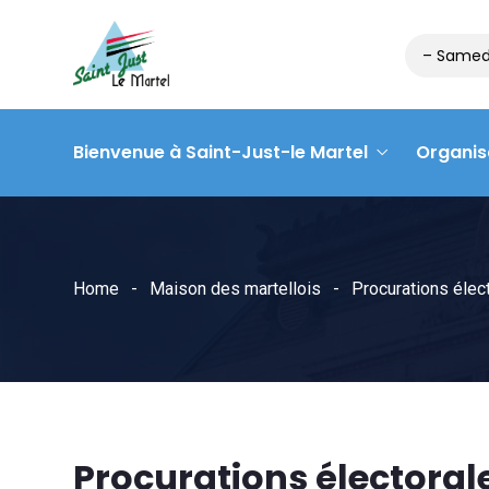
Matinée des associations – Samedi 
Bienvenue à Saint-Just-le Martel
Organis
Home
Maison des martellois
Procurations élec
Procurations électoral