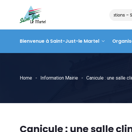
Matinée des associations – S
Bienvenue à Saint-Just-le Martel
Organis
Home
Information Mairie
Canicule : une salle c
Canicule : une salle cl